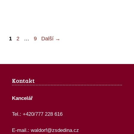
Stránka
Stránka
Stránka
1
2
…
9
Další
→
Kontakt
Kancelář
Tel.: +420/777 228 616
E-mail.:
waldorf@zsdedina.cz