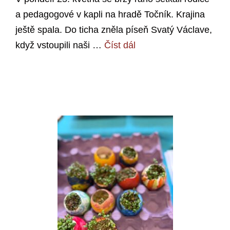
a pedagogové v kapli na hradě Točník. Krajina
ještě spala. Do ticha zněla píseň Svatý Václave,
když vstoupili naši …
Číst dál