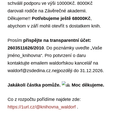
schválil podporu ve výši 10000Kč. 8000Kč
darovali rodiče na Závěrečné akademii.
Děkujeme!!
Potřebujeme ještě 68000Kč
,
abychom v září mohli otevřít s dostatkem knih.
Prosím
přispějte na transparentní účet:
2603511626/2010
. Do poznámky uveďte „Vaše
jméno_knihovna“. Pro potvrzení o daru
kontaktujte emailem waldorfskou kancelář na
waldorf@zsdedina.cz.nejpozd
ěji do 31.12.2026.
Jakákoli částka pomůže.
Moc děkujeme.
Co z rozpočtu pořídíme najdete zde:
https://1url.cz/@knihovna_waldorf
.