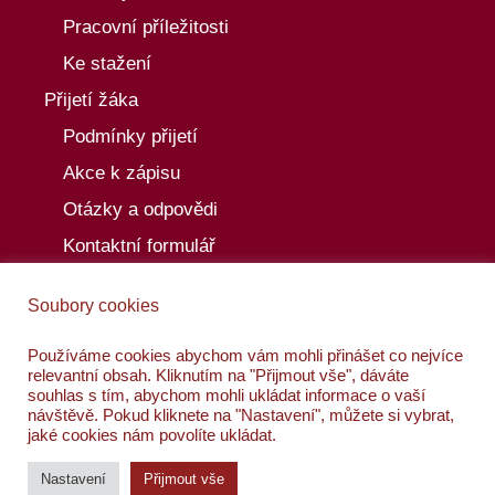
Pracovní příležitosti
Ke stažení
Přijetí žáka
Podmínky přijetí
Akce k zápisu
Otázky a odpovědi
Kontaktní formulář
Aktuality
Soubory cookies
Akce
Kalendář akcí
Používáme cookies abychom vám mohli přinášet co nejvíce
relevantní obsah. Kliknutím na "Přijmout vše", dáváte
Kontakty
souhlas s tím, abychom mohli ukládat informace o vaší
návštěvě. Pokud kliknete na "Nastavení", můžete si vybrat,
jaké cookies nám povolíte ukládat.
Nastavení
Přijmout vše
© 2026 Waldorfská škola Dědina