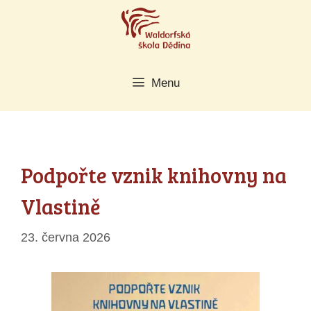
Přeskočit
na
obsah
Menu
Podpořte vznik knihovny na
Vlastině
23. června 2026