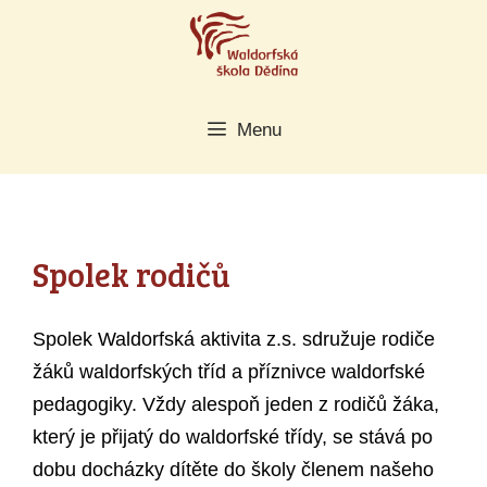
Přeskočit
na
obsah
Menu
Spolek rodičů
Spolek Waldorfská aktivita z.s. sdružuje rodiče
žáků waldorfských tříd a příznivce waldorfské
pedagogiky. Vždy alespoň jeden z rodičů žáka,
který je přijatý do waldorfské třídy, se stává po
dobu docházky dítěte do školy členem našeho