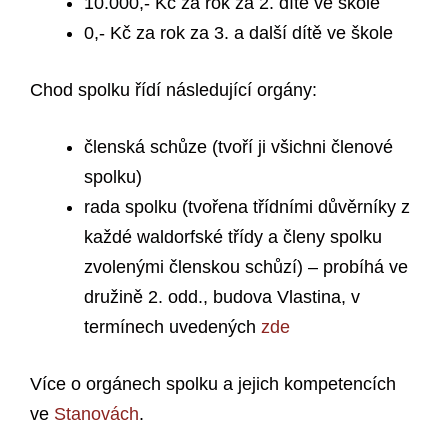
10.000,- Kč za rok za 2. dítě ve škole
0,- Kč za rok za 3. a další dítě ve škole
Chod spolku řídí následující orgány:
členská schůze (tvoří ji všichni členové
spolku)
rada spolku (tvořena třídními důvěrníky z
každé waldorfské třídy a členy spolku
zvolenými členskou schůzí) – probíhá ve
družině 2. odd., budova Vlastina, v
termínech uvedených
zde
Více o orgánech spolku a jejich kompetencích
ve
Stanovách
.