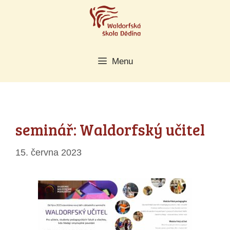
Přeskočit
na
obsah
Menu
seminář: Waldorfský učitel
15. června 2023