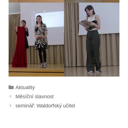
Rubriky
Aktuality
Měsíční slavnost
seminář: Waldorfský učitel