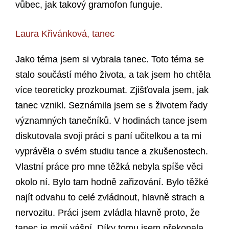
vůbec, jak takový gramofon funguje.
Laura Křivánková, tanec
Jako téma jsem si vybrala tanec. Toto téma se
stalo součástí mého života, a tak jsem ho chtěla
více teoreticky prozkoumat. Zjišťovala jsem, jak
tanec vznikl. Seznámila jsem se s životem řady
významných tanečníků. V hodinách tance jsem
diskutovala svoji práci s paní učitelkou a ta mi
vyprávěla o svém studiu tance a zkušenostech.
Vlastní práce pro mne těžká nebyla spíše věci
okolo ní. Bylo tam hodně zařizování. Bylo těžké
najít odvahu to celé zvládnout, hlavně strach a
nervozitu. Práci jsem zvládla hlavně proto, že
tanec je mojí vášní. Díky tomu jsem překonala