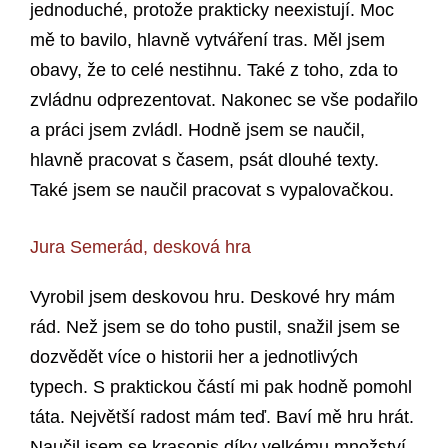
jednoduché, protože prakticky neexistují. Moc
mě to bavilo, hlavně vytváření tras. Měl jsem
obavy, že to celé nestihnu. Také z toho, zda to
zvládnu odprezentovat. Nakonec se vše podařilo
a práci jsem zvládl. Hodně jsem se naučil,
hlavně pracovat s časem, psát dlouhé texty.
Také jsem se naučil pracovat s vypalovačkou.
Jura Semerád, desková hra
Vyrobil jsem deskovou hru. Deskové hry mám
rád. Než jsem se do toho pustil, snažil jsem se
dozvědět více o historii her a jednotlivých
typech. S praktickou částí mi pak hodně pomohl
táta. Největší radost mám teď. Baví mě hru hrát.
Naučil jsem se krasopis díky velkému množství