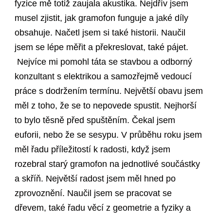
fyzice mě totiž zaujala akustika. Nejdřív jsem
musel zjistit, jak gramofon funguje a jaké díly
obsahuje. Načetl jsem si také historii. Naučil
jsem se lépe měřit a překreslovat, také pájet.
Nejvíce mi pomohl táta se stavbou a odborný
konzultant s elektrikou a samozřejmě vedoucí
práce s dodržením termínu. Největší obavu jsem
měl z toho, že se to nepovede spustit. Nejhorší
to bylo těsně před spuštěním. Čekal jsem
euforii, nebo že se sesypu. V průběhu roku jsem
měl řadu příležitostí k radosti, když jsem
rozebral starý gramofon na jednotlivé součástky
a skříň. Největší radost jsem měl hned po
zprovoznění. Naučil jsem se pracovat se
dřevem, také řadu věcí z geometrie a fyziky a