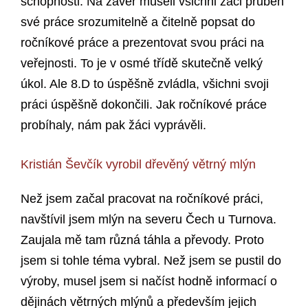
schopnosti. Na závěr museli všichni žáci průběh
své práce srozumitelně a čitelně popsat do
ročníkové práce a prezentovat svou práci na
veřejnosti. To je v osmé třídě skutečně velký
úkol. Ale 8.D to úspěšně zvládla, všichni svoji
práci úspěšně dokončili. Jak ročníkové práce
probíhaly, nám pak žáci vyprávěli.
Kristián Ševčík vyrobil dřevěný větrný mlýn
Než jsem začal pracovat na ročníkové práci,
navštívil jsem mlýn na severu Čech u Turnova.
Zaujala mě tam různá táhla a převody. Proto
jsem si tohle téma vybral. Než jsem se pustil do
výroby, musel jsem si načíst hodně informací o
dějinách větrných mlýnů a především jejich