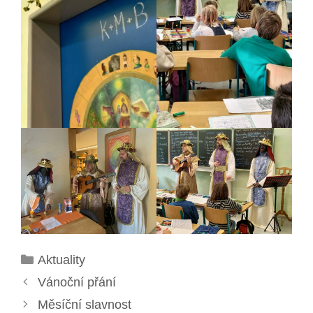
Rubriky
Aktuality
Vánoční přání
Měsíční slavnost