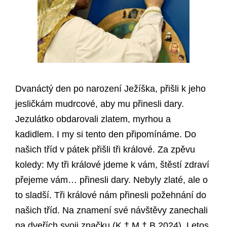
Dvanáctý den po narození Ježíška, přišli k jeho
jesličkám mudrcové, aby mu přinesli dary.
Jezulátko obdarovali zlatem, myrhou a
kadidlem. I my si tento den připomínáme. Do
našich tříd v pátek přišli tři králové. Za zpěvu
koledy: My tři králové jdeme k vám, štěstí zdraví
přejeme vám… přinesli dary. Nebyly zlaté, ale o
to sladší. Tři králové nám přinesli požehnání do
našich tříd. Na znamení své návštěvy zanechali
na dveřích svoji značku (K † M † B 2024). Letos