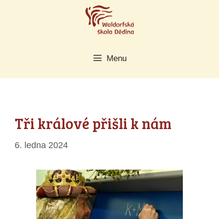
Přeskočit
na
obsah
Menu
Tři králové přišli k nám
6. ledna 2024