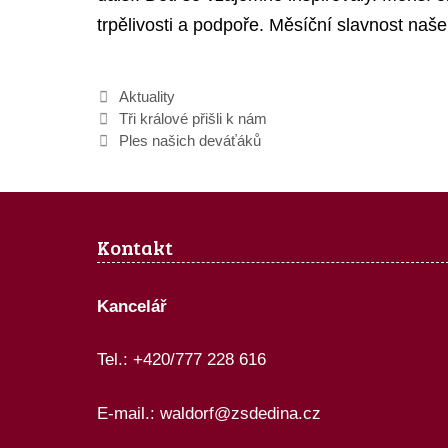
trpělivosti a podpoře. Měsíční slavnost naše
Rubriky
Aktuality
Tři králové přišli k nám
Ples našich deváťáků
Kontakt
Kancelář
Tel.: +420/777 228 616
E-mail.:
waldorf@zsdedina.cz