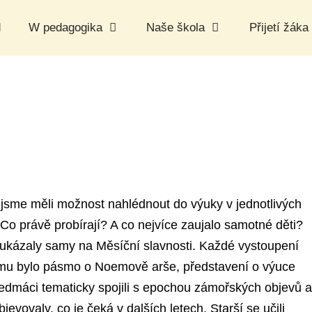
d
W pedagogika
Naše škola
Přijetí žáka
 jsme měli možnost nahlédnout do výuky v jednotlivých
 Co právě probírají? A co nejvíce zaujalo samotné děti?
ukázaly samy na Měsíční slavnosti. Každé vystoupení
mu bylo pásmo o Noemově arše, představení o výuce
sedmáci tematicky spojili s epochou zámořských objevů a
jevovaly, co je čeká v dalších letech. Starší se učili