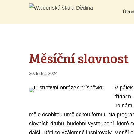
Přeskočit
Úvo
na
obsah
Měsíční slavnost
30. ledna 2024
V pátek
třídách.
To nám 
mělo osobitou uměleckou formu. Na progra
slovních druhů, hudební vystoupení, které 
další. Děti se vzájemně inspirovaly. Menší ob