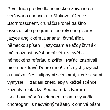
První třída předvedla německou zpívanou a
veršovanou pohádku o Šípkové růžence
„Dornrösschen“, druháčci kromě dalšího
osvěžujícího programu neotřelý energiser v
jazyce anglickém „Banana“, čtvrtá třída
německou píseň – jazykolam a každý čtvrťák
měl možnost uvést první větu ze svého
německého referátu o zvířeti. Páťáci zazpívali
píseň pozdravů Dobré ráno! v různých jazycích
a navázali šesti vtipnými scénkami, které si sami
vymysleli – zadání znělo, aby v každé scénce
zazněly tři otázky. Sedmá třída ztvárnila
Goethovu báseň Gefunden a sama vytvořila
choreografii s hedvábnými šátky k ohnivé básni