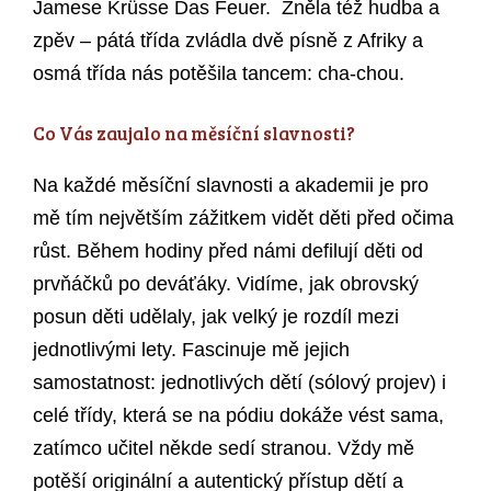
Jamese Krüsse Das Feuer. Zněla též hudba a
zpěv – pátá třída zvládla dvě písně z Afriky a
osmá třída nás potěšila tancem: cha-chou.
Co Vás zaujalo na měsíční slavnosti?
Na každé měsíční slavnosti a akademii je pro
mě tím největším zážitkem vidět děti před očima
růst. Během hodiny před námi defilují děti od
prvňáčků po deváťáky. Vidíme, jak obrovský
posun děti udělaly, jak velký je rozdíl mezi
jednotlivými lety. Fascinuje mě jejich
samostatnost: jednotlivých dětí (sólový projev) i
celé třídy, která se na pódiu dokáže vést sama,
zatímco učitel někde sedí stranou. Vždy mě
potěší originální a autentický přístup dětí a