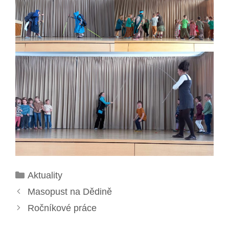
Rubriky
Aktuality
Masopust na Dědině
Ročníkové práce