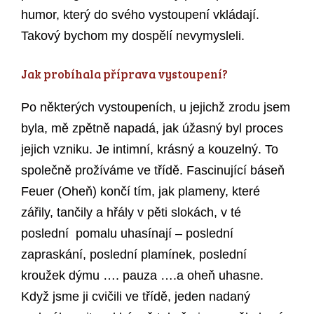
humor, který do svého vystoupení vkládají.
Takový bychom my dospělí nevymysleli.
Jak probíhala příprava vystoupení?
Po některých vystoupeních, u jejichž zrodu jsem
byla, mě zpětně napadá, jak úžasný byl proces
jejich vzniku. Je intimní, krásný a kouzelný. To
společně prožíváme ve třídě. Fascinující báseň
Feuer (Oheň) končí tím, jak plameny, které
zářily, tančily a hřály v pěti slokách, v té
poslední pomalu uhasínají – poslední
zapraskání, poslední plamínek, poslední
kroužek dýmu …. pauza ….a oheň uhasne.
Když jsme ji cvičili ve třídě, jeden nadaný