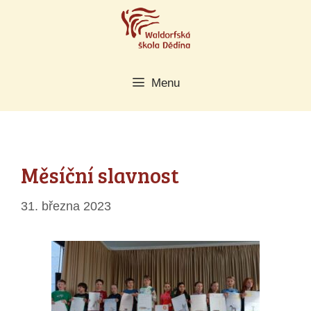
Přeskočit
na
obsah
Menu
Měsíční slavnost
31. března 2023