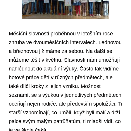
Měsíční slavnosti proběhnou v letošním roce
zhruba ve dvouměsíčních intervalech. Lednovou
a březnovou již máme za sebou. Na další se
můžeme těšit v květnu. Slavnosti nám umožňují
nahlédnout do aktuální výuky. Často tak vidíme
hotové práce dětí v různých předmětech, ale
také dílčí kroky z jejich vzniku. Možnost
seznámit se s výukou v jednotlivých předmětech
oceňují nejen rodiče, ale především spolužáci. Ti
starší vzpomínají, co uměli, když byli malí a drží
palce svým malým patrůňatům, ti mladší vidí, co
je ve škole čeká.