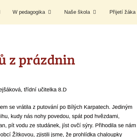
d
W pedagogika
Naše škola
Přijetí žáka
ů z prázdnin
jšáková, třídní učitelka 8.D
sem se vrátila z putování po Bílých Karpatech. Jediným
 jihu, kudy nás nohy povedou, spát pod hvězdami,
, pít vodu ze studánek, jíst ovčí sýry. Přihodila se nám
bcí Žítkovou, zjistili jsme, že prohlídka chaloupky