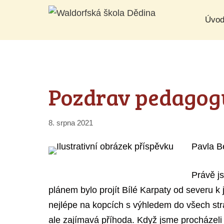
Přeskočit
Úvo
na
obsah
Pozdrav pedagog
8. srpna 2021
Pavla Be
Právě j
plánem bylo projít Bílé Karpaty od severu k
nejlépe na kopcích s výhledem do všech stran
ale zajímavá příhoda. Když jsme procházeli o