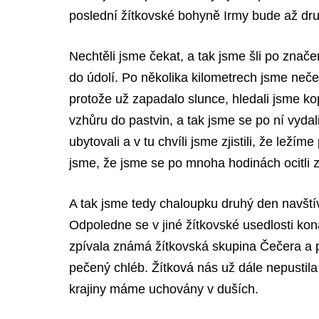
poslední žítkovské bohyně Irmy bude až dr
Nechtěli jsme čekat, a tak jsme šli po znače
do údolí. Po několika kilometrech jsme neče
protože už zapadalo slunce, hledali jsme ko
vzhůru do pastvin, a tak jsme se po ní vyda
ubytovali a v tu chvíli jsme zjistili, že lež
jsme, že jsme se po mnoha hodinách ocitli 
A tak jsme tedy chaloupku druhý den navštív
Odpoledne se v jiné žítkovské usedlosti kona
zpívala známá žítkovská skupina Čečera a po
pečený chléb. Žítková nás už dále nepustila
krajiny máme uchovány v duších.