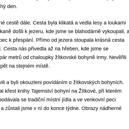
uhý den.
né cestě dále. Cesta byla klikatá a vedla lesy a loukami
kaně došli k jezeru, kde jsme se blahodárně vykoupali, 
pec k přespání. Přímo od jezera stoupala krásná cesta
li. Cesta nás přivedla až na hřeben, kde jsme se
íme pár metrů od chaloupky žítkovské bohyně Irmy. Nevěřili
zpět na stejném místě.
ili a byli okouzleni povídáním o žítkovských bohyních.
l křest knihy Tajemství bohyní na Žítkové, při kterém
dávala se tradiční místní jídla a ve venkovní peci
 a zůstali jsme v ní do konce týdne. Obrazy nádherné