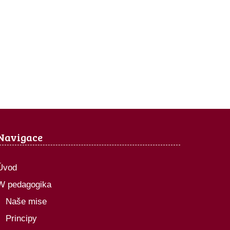
Navigace
Úvod
W pedagogika
Naše mise
Principy