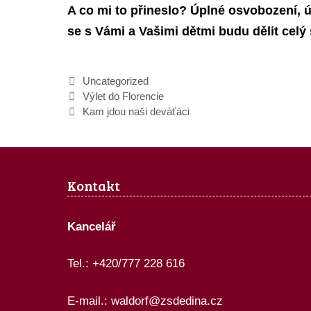
A co mi to přineslo?
Úplné osvobození, úž
se s Vámi a Vašimi dětmi budu dělit celý
Rubriky
Uncategorized
Výlet do Florencie
Kam jdou naši deváťáci
Kontakt
Kancelář
Tel.: +420/777 228 616
E-mail.:
waldorf@zsdedina.cz