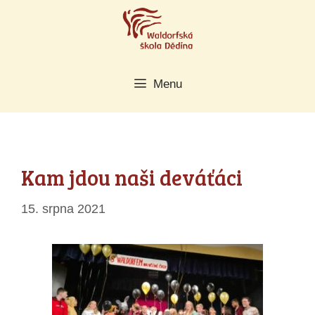
Přeskočit
na
obsah
Menu
Kam jdou naši deváťáci
15. srpna 2021