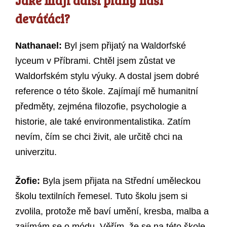
Jaké mají další plány naši
deváťáci?
Nathanael:
Byl jsem přijatý na Waldorfské
lyceum v Příbrami. Chtěl jsem zůstat ve
Waldorfském stylu výuky. A dostal jsem dobré
reference o této škole. Zajímají mě humanitní
předměty, zejména filozofie, psychologie a
historie, ale také environmentalistika. Zatím
nevím, čím se chci živit, ale určitě chci na
univerzitu.
Žofie:
Byla jsem přijata na Střední uměleckou
školu textilních řemesel. Tuto školu jsem si
zvolila, protože mě baví umění, kresba, malba a
zajímám se o módu. Věřím, že se na této škole