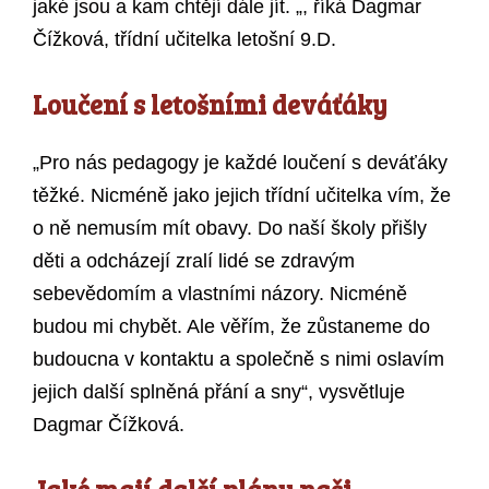
jaké jsou a kam chtějí dále jít. „, říká Dagmar
Čížková, třídní učitelka letošní 9.D.
Loučení s letošními deváťáky
„Pro nás pedagogy je každé loučení s deváťáky
těžké. Nicméně jako jejich třídní učitelka vím, že
o ně nemusím mít obavy. Do naší školy přišly
děti a odcházejí zralí lidé se zdravým
sebevědomím a vlastními názory. Nicméně
budou mi chybět. Ale věřím, že zůstaneme do
budoucna v kontaktu a společně s nimi oslavím
jejich další splněná přání a sny“, vysvětluje
Dagmar Čížková.