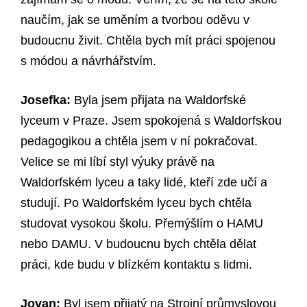
naučím, jak se uměním a tvorbou oděvu v
budoucnu živit. Chtěla bych mít práci spojenou
s módou a návrhářstvím.
Josefka:
Byla jsem přijata na Waldorfské
lyceum v Praze. Jsem spokojená s Waldorfskou
pedagogikou a chtěla jsem v ní pokračovat.
Velice se mi líbí styl výuky právě na
Waldorfském lyceu a taky lidé, kteří zde učí a
studují. Po Waldorfském lyceu bych chtěla
studovat vysokou školu. Přemýšlím o HAMU
nebo DAMU. V budoucnu bych chtěla dělat
práci, kde budu v blízkém kontaktu s lidmi.
Jovan:
Byl jsem přijatý na Strojní průmyslovou