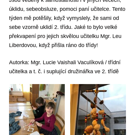
Jsou vedeny k samostatnosti i v jiných věcech,
úklidu, sebeobsluze, pomoci paní učitelce. Tento
týden mě potěšily, když vymyslely, že sami od
sebe vzorně uklidí 2. třídu. Jaké to bylo velké
překvapení pro jejich skvělou učitelku Mgr. Leu
Liberdovou, když přišla ráno do třídy!
Autorka: Mgr. Lucie Vaishali Vaculíková / třídní
učitelka a t. č. i suplující družinářka ve 2. třídě