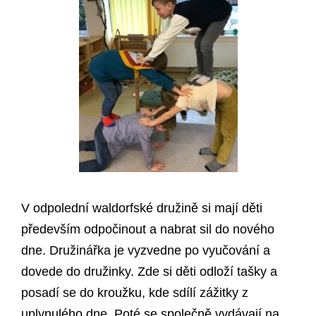
V odpolední waldorfské družině si mají děti
především odpočinout a nabrat sil do nového
dne. Družinářka je vyzvedne po vyučování a
dovede do družinky. Zde si děti odloží tašky a
posadí se do kroužku, kde sdílí zážitky z
uplynulého dne. Poté se společně vydávají na