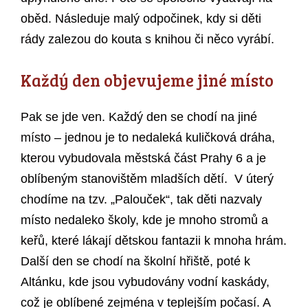
oběd. Následuje malý odpočinek, kdy si děti
rády zalezou do kouta s knihou či něco vyrábí.
Každý den objevujeme jiné místo
Pak se jde ven. Každý den se chodí na jiné
místo – jednou je to nedaleká kuličková dráha,
kterou vybudovala městská část Prahy 6 a je
oblíbeným stanovištěm mladších dětí. V úterý
chodíme na tzv. „Palouček“, tak děti nazvaly
místo nedaleko školy, kde je mnoho stromů a
keřů, které lákají dětskou fantazii k mnoha hrám.
Další den se chodí na školní hřiště, poté k
Altánku, kde jsou vybudovány vodní kaskády,
což je oblíbené zejména v teplejším počasí. A