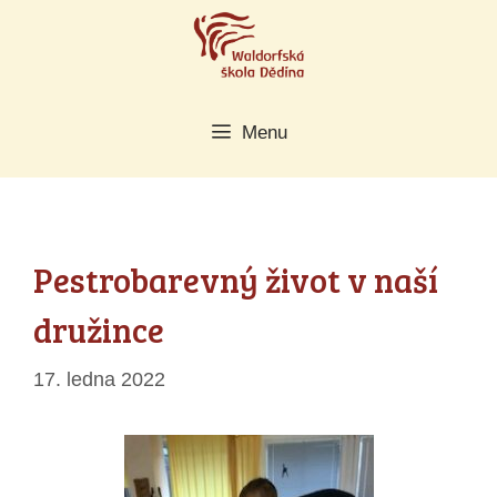
Přeskočit
na
obsah
Menu
Pestrobarevný život v naší
družince
17. ledna 2022