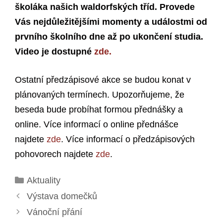
školáka našich waldorfských tříd. Provede
Vás nejdůležitějšími momenty a událostmi od
prvního školního dne až po ukončení studia.
Video je dostupné
zde.
Ostatní předzápisové akce se budou konat v
plánovaných termínech. Upozorňujeme, že
beseda bude probíhat formou přednášky a
online. Více informací o online přednášce
najdete
zde
. Více informací o předzápisových
pohovorech najdete
zde
.
Rubriky
Aktuality
Výstava domečků
Vánoční přání