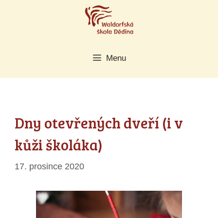
Přeskočit
na
obsah
Menu
Dny otevřených dveří (i v
kůži školáka)
17. prosince 2020