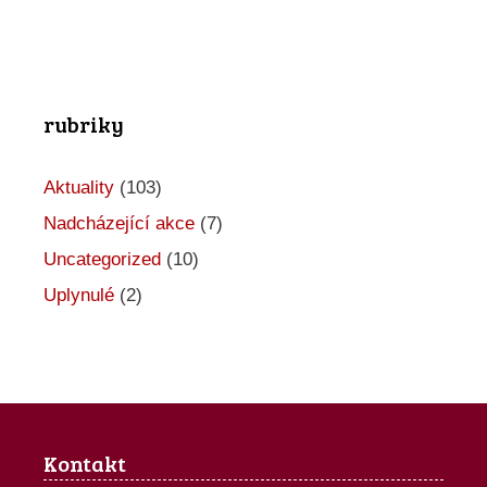
r
o
A
rubriky
k
c
Aktuality
(103)
e
Nadcházející akce
(7)
Uncategorized
(10)
Uplynulé
(2)
Kontakt