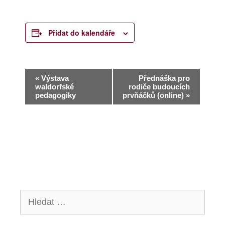
Přidat do kalendáře
N
«
Výstava
Přednáška pro
waldorfské
rodiče budoucích
a
pedagogiky
prvňáčků (online)
»
v
i
g
a
c
Hledat:
e
p