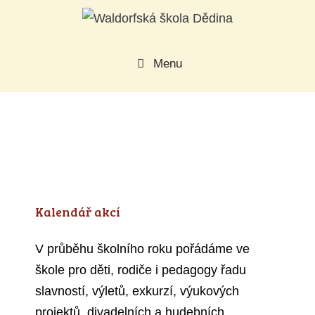
Přeskočit
na
obsah
Menu
Kalendář akcí
V průběhu školního roku pořádáme ve
škole pro děti, rodiče i pedagogy řadu
slavností, výletů, exkurzí, výukových
projektů, divadelních a hudebních