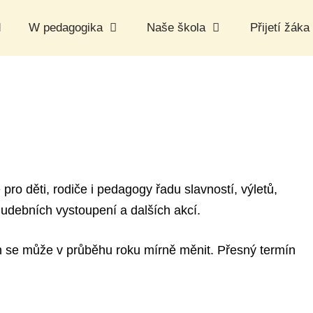
d
W pedagogika
Naše škola
Přijetí žáka
ro děti, rodiče i pedagogy řadu slavností, výletů,
hudebních vystoupení a dalších akcí.
án se může v průběhu roku mírně měnit. Přesný termín