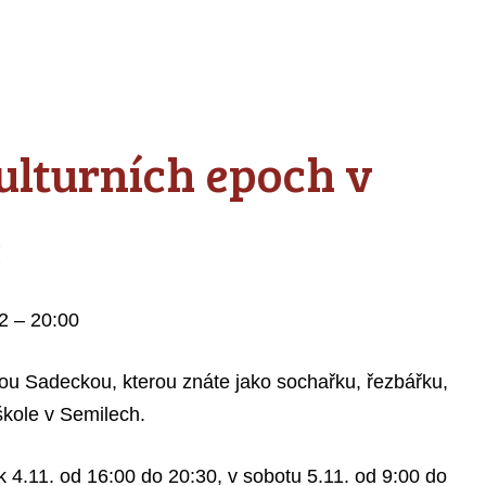
ulturních epoch v
ě
22
–
20:00
ou Sadeckou, kterou znáte jako sochařku, řezbářku,
škole v Semilech.
k 4.11. od 16:00 do 20:30, v sobotu 5.11. od 9:00 do