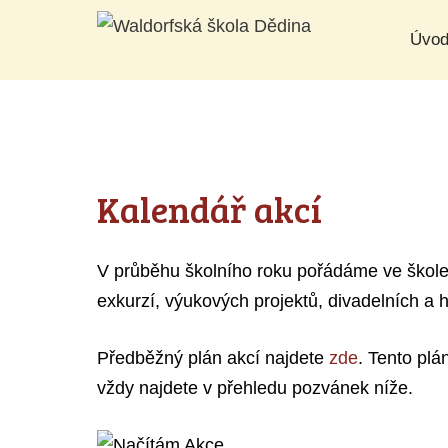
Přeskočit
Úvo
na
obsah
Kalendář akcí
V průběhu školního roku pořádáme ve škole p
exkurzí, výukových projektů, divadelních a 
Předběžný plán akcí najdete
zde
. Tento pl
vždy najdete v přehledu pozvánek níže.