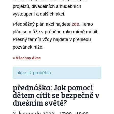
projektů, divadelních a hudebních
vystoupení a dalších akcí.
Předběžný plán akcí najdete
zde
. Tento
plán se může v průběhu roku mírně měnit.
Přesný termín vždy najdete v přehledu
pozvánek níže.
« Všechny Akce
akce již proběhla.
přednáška: Jak pomoci
dětem cítit se bezpečně v
dnešním světě?
2. listopadu 2022
17:00
19:00
–
–