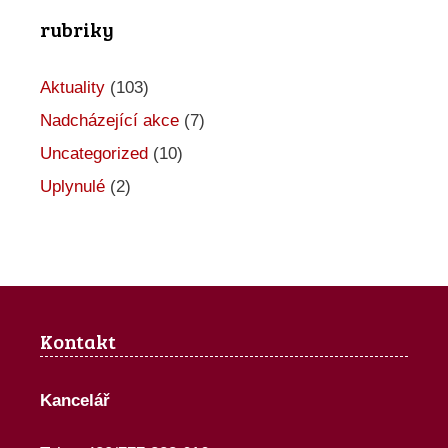
rubriky
k
c
Aktuality
(103)
e
Nadcházející akce
(7)
Uncategorized
(10)
Uplynulé
(2)
Kontakt
Kancelář