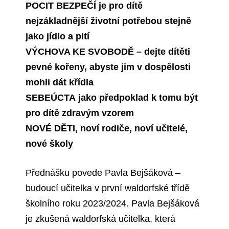
POCIT BEZPEČÍ je pro dítě
nejzákladnější životní potřebou stejně
jako jídlo a pití
VÝCHOVA KE SVOBODĚ – dejte dítěti
pevné kořeny, abyste jim v dospělosti
mohli dát křídla
SEBEÚCTA jako předpoklad k tomu být
pro dítě zdravým vzorem
NOVÉ DĚTI, noví rodiče, noví učitelé,
nové školy
Přednášku povede Pavla Bejšáková –
budoucí učitelka v první waldorfské třídě
školního roku 2023/2024. Pavla Bejšáková
je zkušená waldorfská učitelka, která