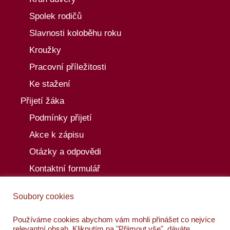
Spolek rodičů
Slavnosti koloběhu roku
Kroužky
Pracovní příležitosti
Ke stažení
Přijetí žáka
Podmínky přijetí
Akce k zápisu
Otázky a odpovědi
Kontaktní formulář
Aktuality
Soubory cookies
Akce
Kalendář akcí
Používáme cookies abychom vám mohli přinášet co nejvíce
relevantní obsah. Kliknutím na "Přijmout vše", dáváte