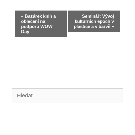
N
«
Bazárek knih a
Seminář: Vývoj
oblečení na
kulturních epoch v
a
podporu WOW
plastice a v barvě
»
Day
v
i
g
a
c
e
Hledat:
p
r
o
A