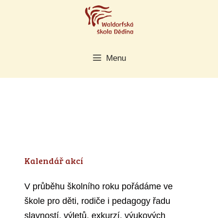
Přeskočit
na
obsah
Menu
Kalendář akcí
V průběhu školního roku pořádáme ve
škole pro děti, rodiče i pedagogy řadu
slavností, výletů, exkurzí, výukových