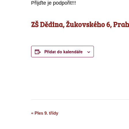
Přijďte je podpořit!!!
ZŠ Dědina, Žukovského 6, Prah
Přidat do kalendáře
Navigace
«
Ples 9. třídy
pro