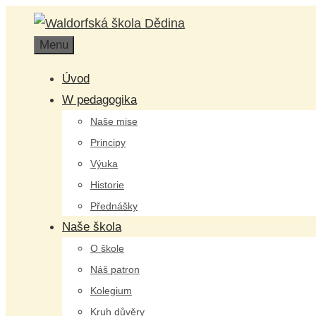
Přeskočit
na
Menu
obsah
Úvod
W pedagogika
Naše mise
Principy
Výuka
Historie
Přednášky
Naše škola
O škole
Náš patron
Kolegium
Kruh důvěry