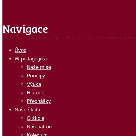
Navigace
Úvod
W pedagogika
Naše mise
Principy
Výuka
Historie
Přednášky
Naše škola
O škole
Náš patron
Kolegium