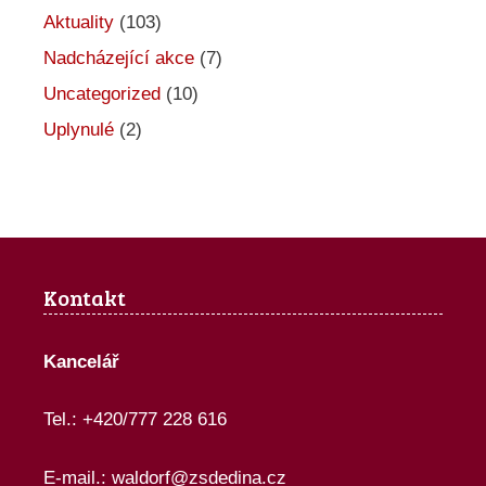
c
Aktuality
(103)
e
Nadcházející akce
(7)
Uncategorized
(10)
Uplynulé
(2)
Kontakt
Kancelář
Tel.: +420/777 228 616
E-mail.:
waldorf@zsdedina.cz