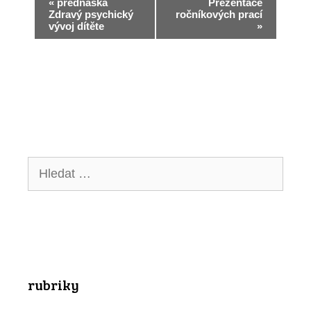
N
«
přednáška
Prezentace
Zdravý psychický
ročníkových prací
a
vývoj dítěte
»
v
i
g
a
c
Hledat:
e
p
r
o
A
rubriky
k