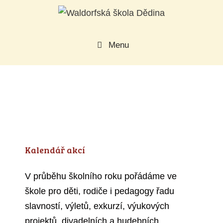
Přeskočit
na
obsah
Menu
Kalendář akcí
V průběhu školního roku pořádáme ve
škole pro děti, rodiče i pedagogy řadu
slavností, výletů, exkurzí, výukových
projektů, divadelních a hudebních