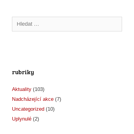
c
e
Hledat:
p
r
o
A
rubriky
k
c
Aktuality
(103)
e
Nadcházející akce
(7)
Uncategorized
(10)
Uplynulé
(2)