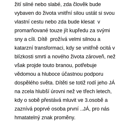
žití silné nebo slabé, zda člověk bude
vybaven do života vnitřní silou ustát si svou
vlastní cestu nebo zda bude klesat v
promarňované touze jít kupředu za svými
sny a cíli. Dítě prožívá velmi silnou a
katarzní transformaci, kdy se vnitřně ocitá v
blízkosti smrti a nového života zároveň, než
však projde touto branou, potřebuje
vědomou a hluboce účastnou podporu
dospělého světa. Dítěti se totiž rodí jeho JÁ
na zcela hlubší úrovni než ve třech letech,
kdy o sobě přestává mluvit ve 3.osobě a
zaznívá poprvé osoba první ..JÁ, pro nás
hmatatelný znak proměny.