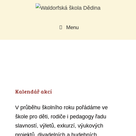
Přeskočit
na
obsah
Menu
Kalendář akcí
V průběhu školního roku pořádáme ve
škole pro děti, rodiče i pedagogy řadu
slavností, výletů, exkurzí, výukových
projektů, divadelních a hudebních