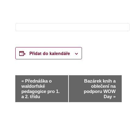
Přidat do kalendáře
N
«
Přednáška o
Bazárek knih a
waldorfské
oblečení na
a
pedagogice pro 1.
podporu WOW
a 2. třídu
Day
»
v
i
g
a