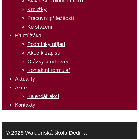
Slavnosti koloběhu roku
Kroužky
Pracovní příležitosti
Ke stažení
Přijetí žáka
Podmínky přijetí
Akce k zápisu
Otázky a odpovědi
Kontaktní formulář
Aktuality
Akce
Kalendář akcí
Kontakty
© 2026 Waldorfská škola Dědina