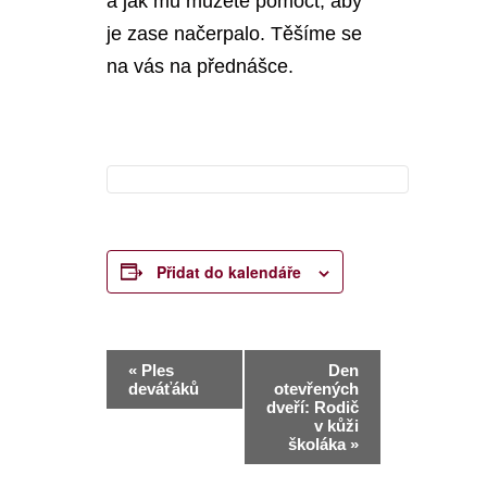
a jak mu můžete pomoct, aby
je zase načerpalo. Těšíme se
na vás na přednášce.
Přidat do kalendáře
Navigace
«
Ples
Den
deváťáků
otevřených
pro
dveří: Rodič
v kůži
Akce
školáka
»