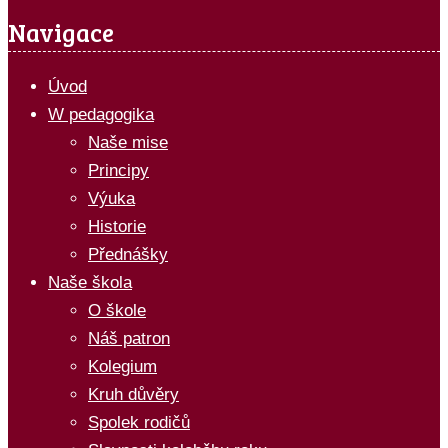
Navigace
Úvod
W pedagogika
Naše mise
Principy
Výuka
Historie
Přednášky
Naše škola
O škole
Náš patron
Kolegium
Kruh důvěry
Spolek rodičů