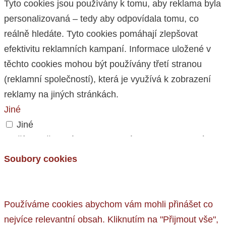
Tyto cookies jsou používány k tomu, aby reklama byla
personalizovaná – tedy aby odpovídala tomu, co
reálně hledáte. Tyto cookies pomáhají zlepšovat
efektivitu reklamních kampaní. Informace uložené v
těchto cookies mohou být používány třetí stranou
(reklamní společností), která je využívá k zobrazení
reklamy na jiných stránkách.
Jiné
Jiné
Další nezařazené cookies, které nebyly analyzovány
a nebyly zařazeny do žádné z předchozích kategorií.
Soubory cookies
Nezbytné
Nezbytné
Potřebné soubory cookie jsou naprosto nezbytné pro
Používáme cookies abychom vám mohli přinášet co
správnou funkci webu. Tato kategorie obsahuje pouze
nejvíce relevantní obsah. Kliknutím na "Přijmout vše",