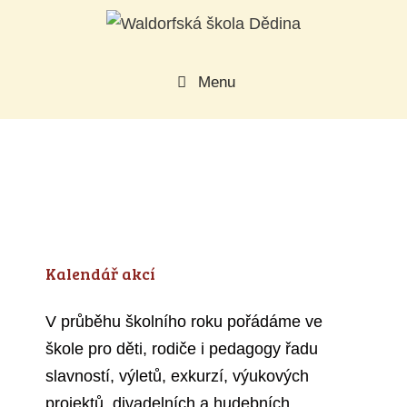
Přeskočit
na
obsah
Menu
Kalendář akcí
V průběhu školního roku pořádáme ve
škole pro děti, rodiče i pedagogy řadu
slavností, výletů, exkurzí, výukových
projektů, divadelních a hudebních