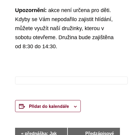
Upozornění:
akce není určena pro děti.
Kdyby se Vám nepodařilo zajistit hlídání,
můžete využít naší družinky, kterou v
sobotu otevřeme. Družina bude zajištěna
od 8:30 do 14:30.
Přidat do kalendáře
N
«
přednáška: Jak
Předzápisové