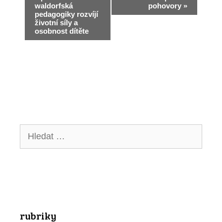
waldorfská
pohovory
»
a
pedagogiky rozvíjí
životní síly a
v
osobnost dítěte
i
g
a
c
e
Hledat:
p
r
o
A
k
rubriky