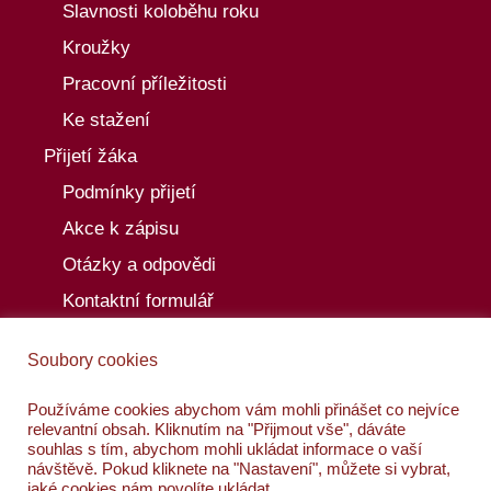
Slavnosti koloběhu roku
Kroužky
Pracovní příležitosti
Ke stažení
Přijetí žáka
Podmínky přijetí
Akce k zápisu
Otázky a odpovědi
Kontaktní formulář
Aktuality
Soubory cookies
Akce
Kalendář akcí
Používáme cookies abychom vám mohli přinášet co nejvíce
relevantní obsah. Kliknutím na "Přijmout vše", dáváte
Kontakty
souhlas s tím, abychom mohli ukládat informace o vaší
návštěvě. Pokud kliknete na "Nastavení", můžete si vybrat,
jaké cookies nám povolíte ukládat.