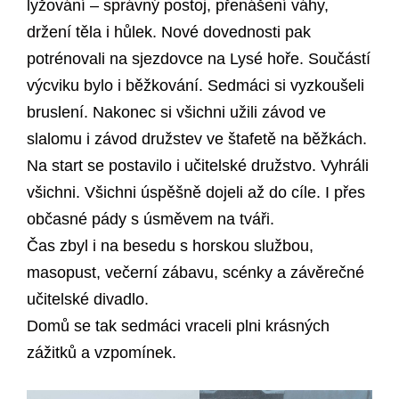
lyžování – správný postoj, přenášení váhy,
držení těla i hůlek. Nové dovednosti pak
potrénovali na sjezdovce na Lysé hoře. Součástí
výcviku bylo i běžkování. Sedmáci si vyzkoušeli
bruslení. Nakonec si všichni užili závod ve
slalomu i závod družstev ve štafetě na běžkách.
Na start se postavilo i učitelské družstvo. Vyhráli
všichni. Všichni úspěšně dojeli až do cíle. I přes
občasné pády s úsměvem na tváři.
Čas zbyl i na besedu s horskou službou,
masopust, večerní zábavu, scénky a závěrečné
učitelské divadlo.
Domů se tak sedmáci vraceli plni krásných
zážitků a vzpomínek.