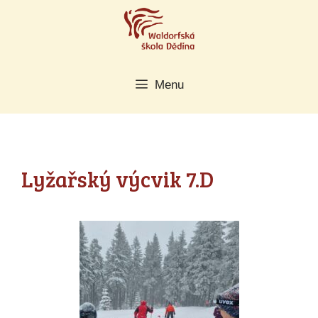
Přeskočit
na
obsah
Menu
Lyžařský výcvik 7.D