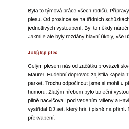
Byla to týmová práce všech rodičů. Přípravy 
plesu. Od prosince se na třídních schůzkác
jednotlivých vystoupení. Byl to někdy náročn
Jakmile ale byly rozdány hlavní úkoly, vše u
Jaký byl ples
Celým plesem nás od začátku provázeli skvě
Maurer. Hudební doprovod zajistila kapela 
parket. Trochu odpočinout jsme si mohli u p
humoru. Zlatým hřebem bylo taneční vystoup
pilně nacvičovali pod vedením Mileny a Pav
vystřídal DJ set, který hrál i písně na přání
překvapení.