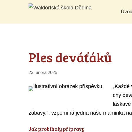
Přeskočit
Úvo
na
obsah
Ples deváťáků
23. února 2025
„Každé 
chy devá
laskavé
zábavy.“, vzpomíná jedna naše maminka na 
Jak probíhaly přípravy