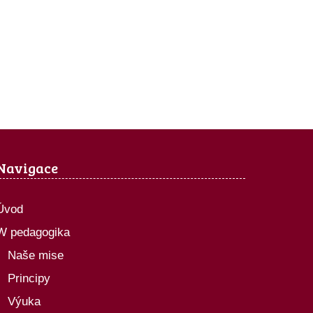
Navigace
Úvod
W pedagogika
Naše mise
Principy
Výuka