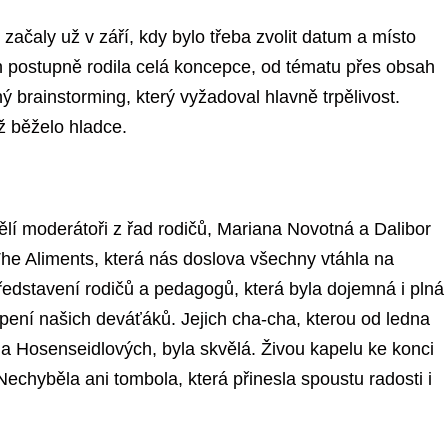
začaly už v září, kdy bylo třeba zvolit datum a místo
h postupně rodila celá koncepce, od tématu přes obsah
ý brainstorming, který vyžadoval hlavně trpělivost.
ž běželo hladce.
lí moderátoři z řad rodičů, Mariana Novotná a Dalibor
The Aliments, která nás doslova všechny vtáhla na
ředstavení rodičů a pedagogů, která byla dojemná i plná
ení našich deváťáků. Jejich cha-cha, kterou od ledna
la Hosenseidlových, byla skvělá. Živou kapelu ke konci
. Nechyběla ani tombola, která přinesla spoustu radosti i