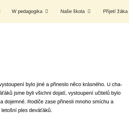
d
W pedagogika
Naše škola
Přijetí žáka
vystoupení bylo jiné a přineslo něco krásného. U cha-
ťáků jsme byli všichni dojatí, vystoupení učitelů bylo
 a dojemné. Rodiče zase přinesli mnoho smíchu a
letošní ples deváťáků.