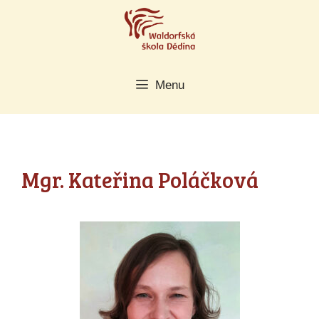
Přeskočit
na
obsah
Menu
Mgr. Kateřina Poláčková