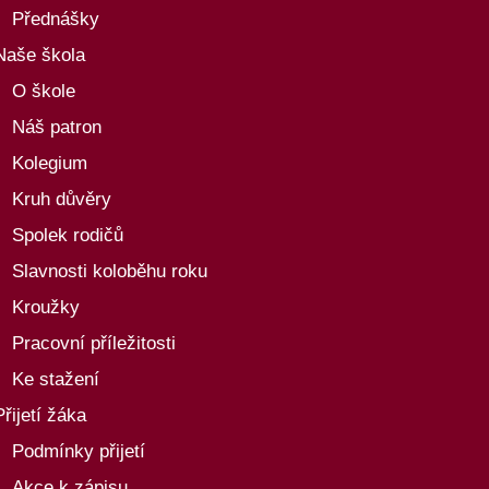
Přednášky
Naše škola
O škole
Náš patron
Kolegium
Kruh důvěry
Spolek rodičů
Slavnosti koloběhu roku
Kroužky
Pracovní příležitosti
Ke stažení
Přijetí žáka
Podmínky přijetí
Akce k zápisu