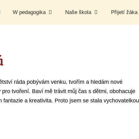
d
W pedagogika
Naše škola
Přijetí žáka
á
ětství ráda pobývám venku, tvořím a hledám nové
pro tvoření. Baví mě trávit můj čas s dětmi, obohacuje
h fantazie a kreativita. Proto jsem se stala vychovatelkou