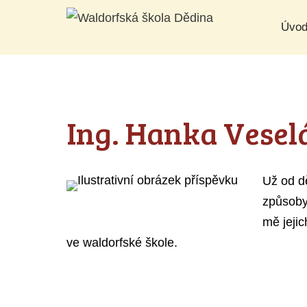
Přeskočit
Úvo
na
obsah
Ing. Hanka Vesel
Už od d
způsoby 
mě jejic
ve waldorfské škole.