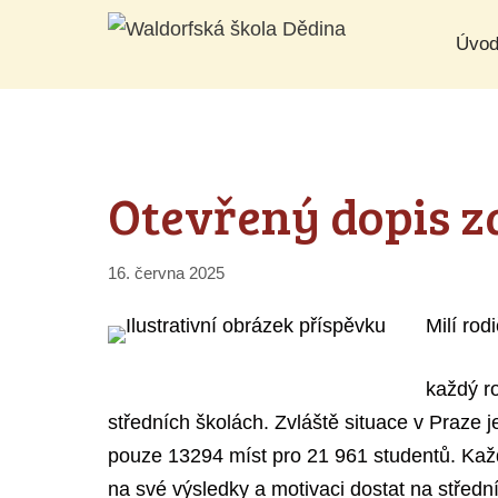
Přeskočit
Úvo
na
obsah
Otevřený dopis z
16. června 2025
Milí rod
každý ro
středních školách. Zvláště situace v Praze 
pouze 13294 míst pro 21 961 studentů. Kaž
na své výsledky a motivaci dostat na střední