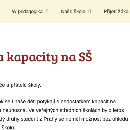
d
W pedagogika
Naše škola
Přijetí žáka
a kapacity na SŠ
iče a přátelé školy,
k se i naše děti potýkají s nedostatkem kapacit na
je neúnosná. Ve veřejných středních školách bylo letos
dý druhý student z Prahy se neměl možnost bez ohledu
 školu.