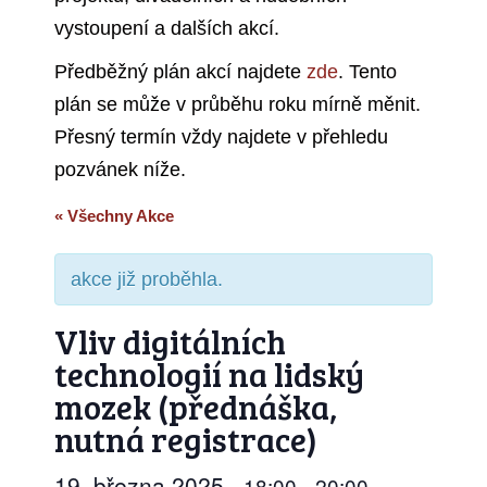
vystoupení a dalších akcí.
Předběžný plán akcí najdete
zde
. Tento
plán se může v průběhu roku mírně měnit.
Přesný termín vždy najdete v přehledu
pozvánek níže.
« Všechny Akce
akce již proběhla.
Vliv digitálních
technologií na lidský
mozek (přednáška,
nutná registrace)
19. března 2025
18:00
20:00