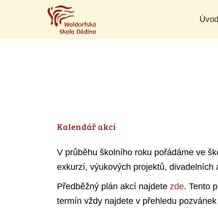
Přeskočit
Úvo
na
obsah
Kalendář akcí
V průběhu školního roku pořádáme ve škole
exkurzí, výukových projektů, divadelních
Předběžný plán akcí najdete
zde
. Tento 
termín vždy najdete v přehledu pozvánek 