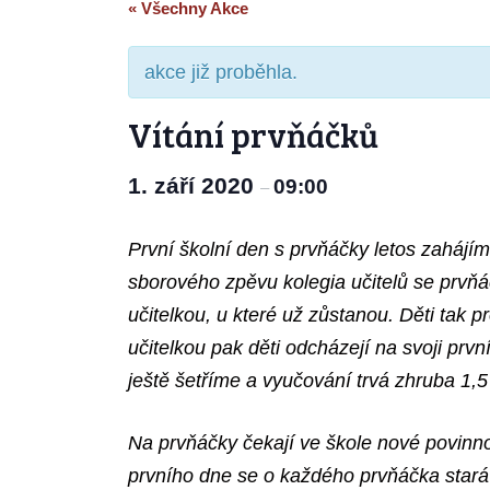
« Všechny Akce
akce již proběhla.
Vítání prvňáčků
1. září 2020
09:00
–
První školní den s prvňáčky letos zahájí
sborového zpěvu kolegia učitelů se prvňáčc
učitelkou, u které už zůstanou. Děti tak 
učitelkou pak děti odcházejí na svoji prv
ještě šetříme a vyučování trvá zhruba 1,
Na prvňáčky čekají ve škole nové povinn
prvního dne se o každého prvňáčka stará j