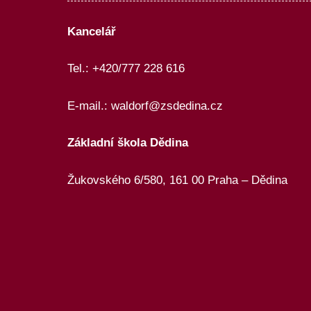
c
e
Kancelář
p
Tel.: +420/777 228 616
r
o
E-mail.:
waldorf@zsdedina.cz
A
Základní škola Dědina
k
Žukovského 6/580, 161 00 Praha – Dědina
c
e