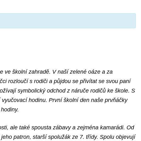
me ve školní zahradě. V naší zelené oáze a za
i rozloučí s rodiči a půjdou se přivítat se svou paní
prožívají symbolický odchod z náruče rodičů ke škole. S
ní vyučovací hodinu. První školní den naše prvňáčky
5 hodiny.
osti, ale také spousta zábavy a zejména kamarádi. Od
eho patron, starší spolužák ze 7. třídy. Spolu objevují