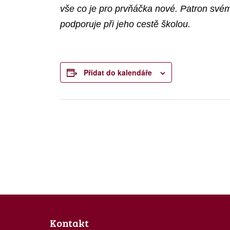
vše co je pro prvňáčka nové. Patron svém
podporuje při jeho cestě školou.
Přidat do kalendáře
N
a
v
i
g
a
Kontakt