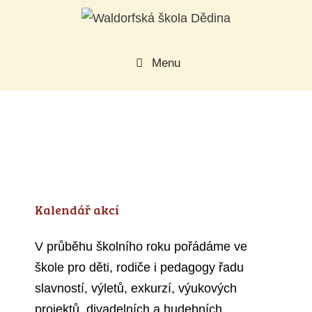
Přeskočit
na
obsah
Menu
Kalendář akcí
V průběhu školního roku pořádáme ve
škole pro děti, rodiče i pedagogy řadu
slavností, výletů, exkurzí, výukových
projektů, divadelních a hudebních