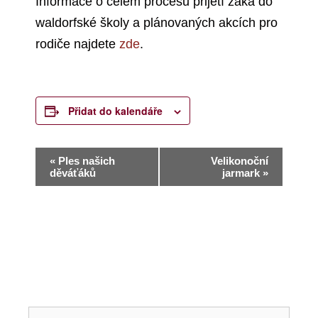
Informace o celém procesu přijetí žáka do
waldorfské školy a plánovaných akcích pro
rodiče najdete
zde
.
Přidat do kalendáře
N
«
Ples našich
Velikonoční
děváťáků
jarmark
»
a
v
i
g
a
c
Hledat: