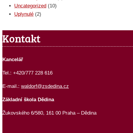
Uncategorized
(10)
Uplynulé
(2)
Kontakt
Kancelář
Tel.: +420/777 228 616
E-mail.:
waldorf@zsdedina.cz
Základní škola Dědina
Žukovského 6/580, 161 00 Praha – Dědina