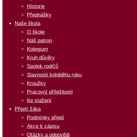
Historie
Přednášky
Naše škola
O škole
Náš patron
Kolegium
Kruh důvěry
Spolek rodičů
Slavnosti koloběhu roku
Kroužky
Pracovní příležitosti
Ke stažení
Přijetí žáka
Podmínky přijetí
Akce k zápisu
Otázky a odpovědi