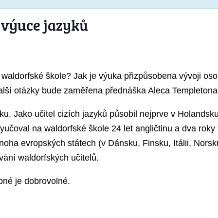
 výuce jazyků
 waldorfské škole? Jak je výuka přizpůsobena vývoji oso
 další otázky bude zaměřena přednáška Aleca Templetona
sku. Jako učitel cizích jazyků působil nejprve v Holands
yučoval na waldorfské škole 24 let angličtinu a dva roky
oha evropských státech (v Dánsku, Finsku, Itálii, Nors
vání waldorfských učitelů.
né je dobrovolné.