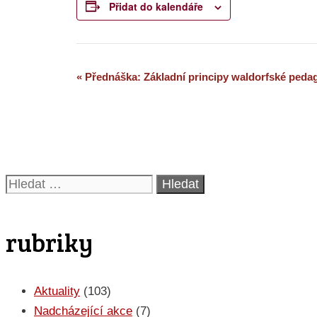
Přidat do kalendáře
Navigace
«
Přednáška: Základní principy waldorfské peda
pro
Akce
Hledat:
rubriky
Aktuality
(103)
Nadcházející akce
(7)