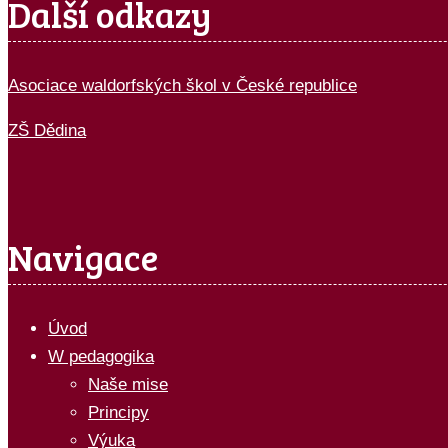
Další odkazy
Asociace waldorfských škol v České republice
ZŠ Dědina
Navigace
Úvod
W pedagogika
Naše mise
Principy
Výuka