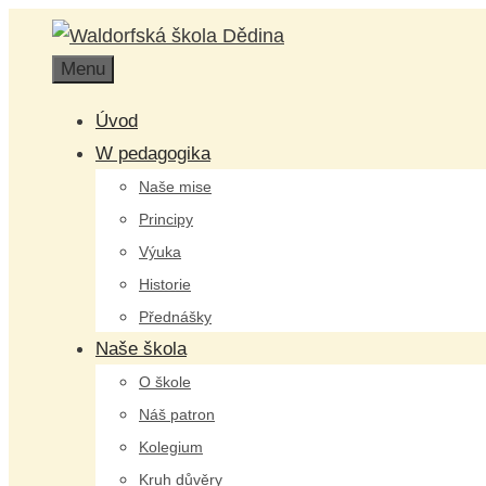
Přeskočit
na
Menu
obsah
Úvod
W pedagogika
Naše mise
Principy
Výuka
Historie
Přednášky
Naše škola
O škole
Náš patron
Kolegium
Kruh důvěry