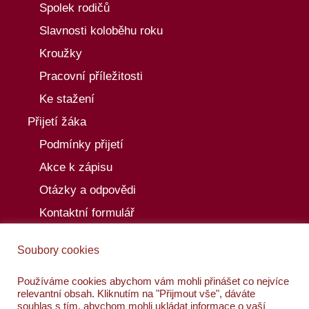
Spolek rodičů
Slavnosti koloběhu roku
Kroužky
Pracovní příležitosti
Ke stažení
Přijetí žáka
Podmínky přijetí
Akce k zápisu
Otázky a odpovědi
Kontaktní formulář
Aktuality
Soubory cookies
Akce
Kalendář akcí
Používáme cookies abychom vám mohli přinášet co nejvíce
relevantní obsah. Kliknutím na "Přijmout vše", dáváte
Kontakty
souhlas s tím, abychom mohli ukládat informace o vaší