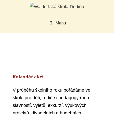
Přeskočit
na
obsah
Menu
Kalendář akcí
V průběhu školního roku pořádáme ve
škole pro děti, rodiče i pedagogy řadu
slavností, výletů, exkurzí, výukových
projektů, divadelních a hudebních