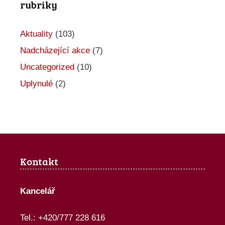
rubriky
k
c
Aktuality
(103)
e
Nadcházející akce
(7)
Uncategorized
(10)
Uplynulé
(2)
Kontakt
Kancelář
Tel.: +420/777 228 616