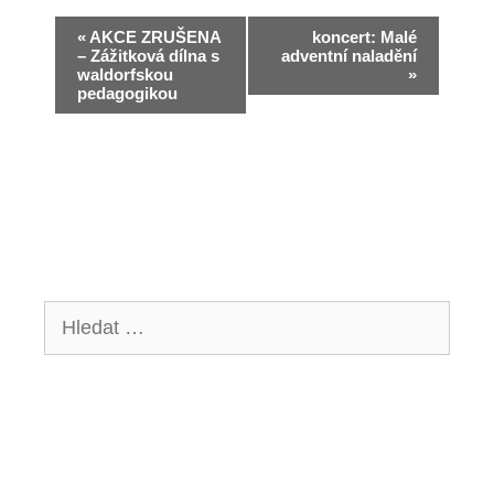
N
«
AKCE ZRUŠENA
koncert: Malé
– Zážitková dílna s
adventní naladění
a
waldorfskou
»
pedagogikou
v
i
g
a
c
e
Hledat:
p
r
o
A