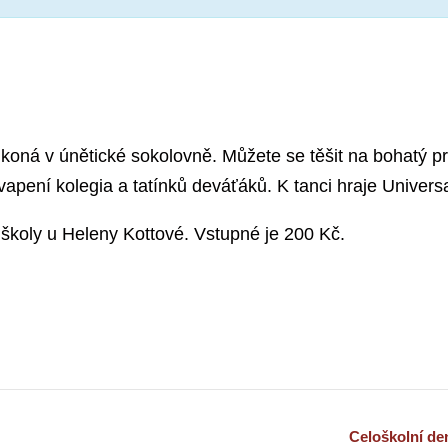
e koná v únětické sokolovně. Můžete se těšit na bohatý 
apení kolegia a tatínků deváťáků. K tanci hraje Univers
i školy u Heleny Kottové. Vstupné je 200 Kč.
Celoškolní den