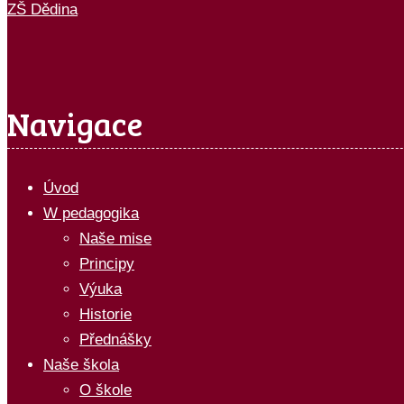
ZŠ Dědina
Navigace
Úvod
W pedagogika
Naše mise
Principy
Výuka
Historie
Přednášky
Naše škola
O škole