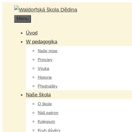
Přeskočit
na
Menu
obsah
Úvod
W pedagogika
Naše mise
Principy
Výuka
Historie
Přednášky
Naše škola
O škole
Náš patron
Kolegium
Kruh důvěry