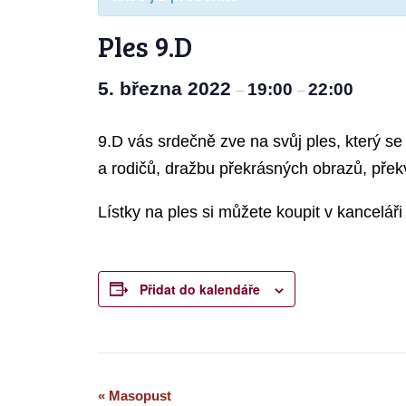
Ples 9.D
5. března 2022
19:00
22:00
–
–
9.D vás srdečně zve na svůj ples, který s
a rodičů, dražbu překrásných obrazů, překv
Lístky na ples si můžete koupit v kancelář
Přidat do kalendáře
Navigace
«
Masopust