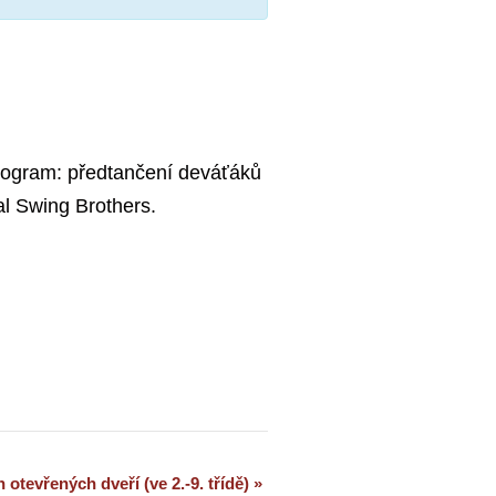
program: předtančení deváťáků
al Swing Brothers.
 otevřených dveří (ve 2.-9. třídě)
»