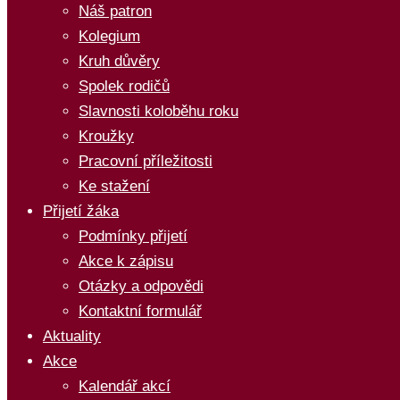
Náš patron
Kolegium
Kruh důvěry
Spolek rodičů
Slavnosti koloběhu roku
Kroužky
Pracovní příležitosti
Ke stažení
Přijetí žáka
Podmínky přijetí
Akce k zápisu
Otázky a odpovědi
Kontaktní formulář
Aktuality
Akce
Kalendář akcí