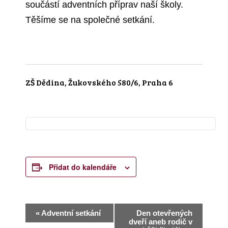
součástí adventních příprav naší školy.
Těšíme se na společné setkání.
ZŠ Dědina, Žukovského 580/6, Praha 6
Přidat do kalendáře
N
«
Adventní setkání
Den otevřených
dveří aneb rodič v