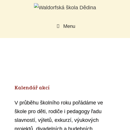
Přeskočit
na
obsah
Menu
Kalendář akcí
V průběhu školního roku pořádáme ve
škole pro děti, rodiče i pedagogy řadu
slavností, výletů, exkurzí, výukových
projektů, divadelních a hudebních