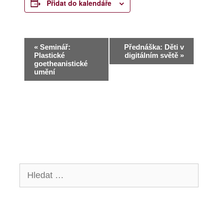
Přidat do kalendáře
N
«
Seminář:
Přednáška: Děti v
Plastické
digitálním světě
»
a
goetheanistické
umění
v
i
g
a
c
e
Hledat:
p
r