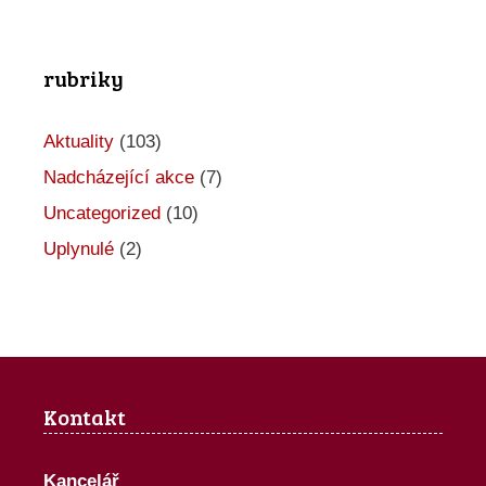
o
A
rubriky
k
c
Aktuality
(103)
e
Nadcházející akce
(7)
Uncategorized
(10)
Uplynulé
(2)
Kontakt
Kancelář