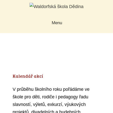
Přeskočit
na
obsah
Menu
Kalendář akcí
V průběhu školního roku pořádáme ve
škole pro děti, rodiče i pedagogy řadu
slavností, výletů, exkurzí, výukových
projektů, divadelních a hudebních