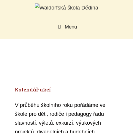
Přeskočit
na
obsah
Menu
Kalendář akcí
V průběhu školního roku pořádáme ve
škole pro děti, rodiče i pedagogy řadu
slavností, výletů, exkurzí, výukových
projektů, divadelních a hudebních