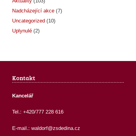
Aktuality
(103)
c
Nadcházející akce
(7)
e
Uncategorized
(10)
Uplynulé
(2)
Kontakt
Kancelář
Tel.: +420/777 228 616
E-mail.:
waldorf@zsdedina.cz