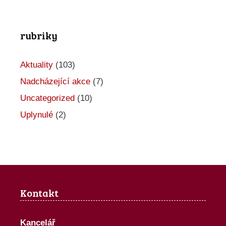
o
A
rubriky
k
c
Aktuality
(103)
e
Nadcházející akce
(7)
Uncategorized
(10)
Uplynulé
(2)
Kontakt
Kancelář