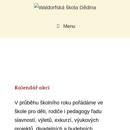
Přeskočit
na
obsah
Menu
Kalendář akcí
V průběhu školního roku pořádáme ve
škole pro děti, rodiče i pedagogy řadu
slavností, výletů, exkurzí, výukových
projektů, divadelních a hudebních