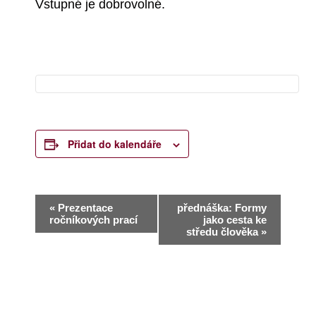
Vstupné je dobrovolné.
Přidat do kalendáře
N
«
Prezentace
přednáška: Formy
ročníkových prací
jako cesta ke
a
středu člověka
»
v
i
g