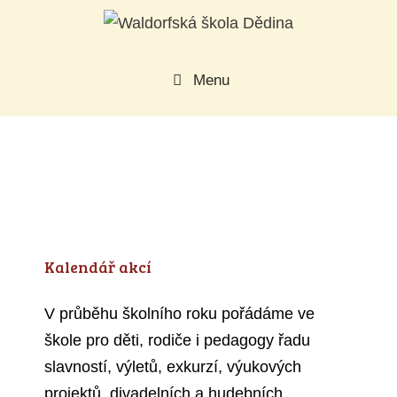
Přeskočit
na
obsah
Menu
Kalendář akcí
V průběhu školního roku pořádáme ve
škole pro děti, rodiče i pedagogy řadu
slavností, výletů, exkurzí, výukových
projektů, divadelních a hudebních