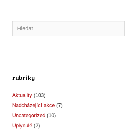
a
c
Hledat:
e
p
r
o
A
rubriky
k
c
Aktuality
(103)
e
Nadcházející akce
(7)
Uncategorized
(10)
Uplynulé
(2)