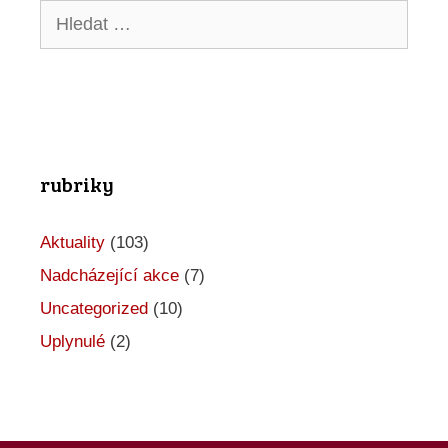
Hledat:
a
c
e
p
r
rubriky
o
A
Aktuality
(103)
k
Nadcházející akce
(7)
c
Uncategorized
(10)
Uplynulé
(2)
e