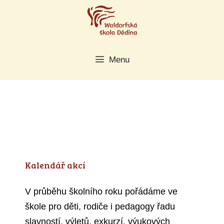
Přeskočit
na
obsah
Menu
Kalendář akcí
V průběhu školního roku pořádáme ve
škole pro děti, rodiče i pedagogy řadu
slavností, výletů, exkurzí, výukových